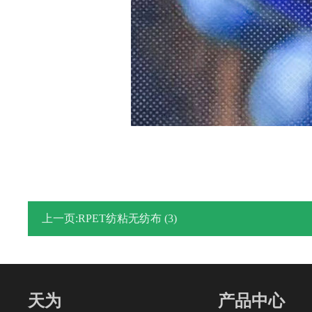
上一页:RPET纺粘无纺布 (3)
天为
产品中心